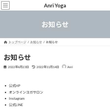
コ
ナ
Anri Yoga
ン
ビ
テ
ゲ
ン
ー
ツ
シ
お知らせ
へ
ョ
ス
ン
キ
に
ッ
移
トップページ
お知らせ
お知らせ
プ
動
お知らせ
最
2022年6月23日
2022年11月14日
Anri
終
更
新
日
公式HP
時
:
オンラインヨガサロン
Instagram
公式LINE